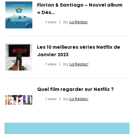
Florian & Santiago – Nouvel album
« Dés...
1 view
|
by
La Rédac
Les 10 meilleures séries Netflix de
Janvier 2023
1 view
|
by
La Rédac'
Quel film regarder sur Netflix ?
1 view
|
by
La Rédac'