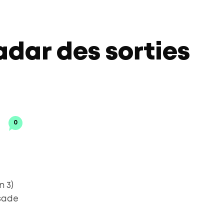
radar des sorties
0
n 3)
isade