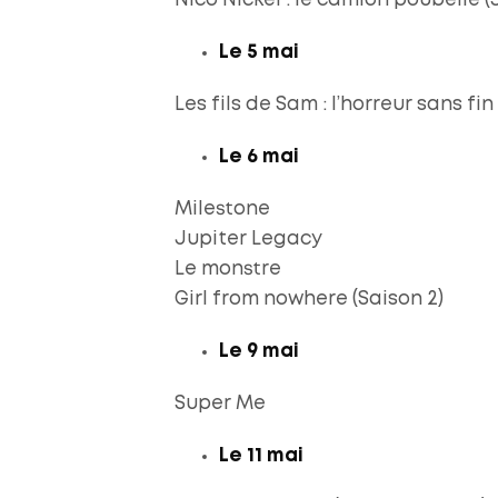
Nico Nickel : le camion poubelle (
Le 5 mai
Les fils de Sam : l’horreur sans fin
Le 6 mai
Milestone
Jupiter Legacy
Le monstre
Girl from nowhere (Saison 2)
Le 9 mai
Super Me
Le 11 mai