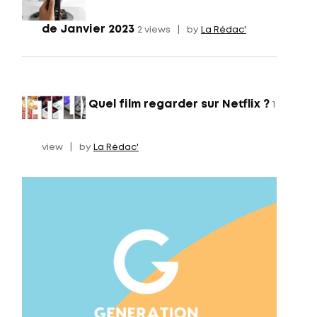
de Janvier 2023
2 views
|
by
La Rédac'
Quel film regarder sur Netflix ?
1
view
|
by
La Rédac'